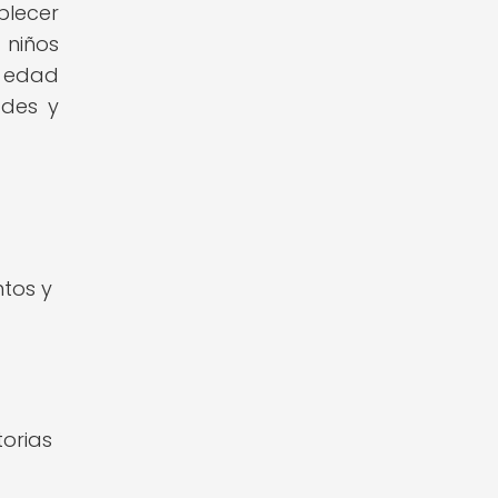
blecer
 niños
a edad
ades y
ntos y
torias