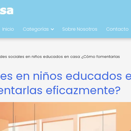
Inicio
Categorías
Sobre Nosotros
Contacto
ades sociales en niños educados en casa: ¿Cómo fomentarlas
les en niños educados 
ntarlas eficazmente?