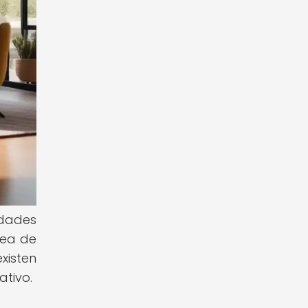
idades
nea de
xisten
ativo.