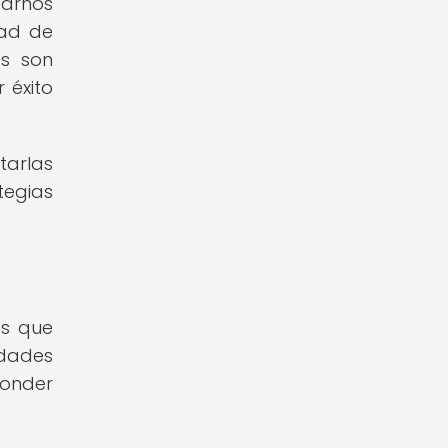
carnos
dad de
es son
 éxito
tarlas
tegias
es que
idades
onder