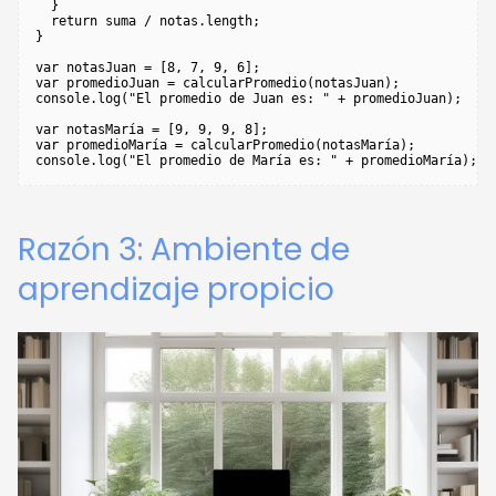
  }

  return suma / notas.length;

}

var notasJuan = [8, 7, 9, 6];

var promedioJuan = calcularPromedio(notasJuan);

console.log("El promedio de Juan es: " + promedioJuan);

var notasMaría = [9, 9, 9, 8];

var promedioMaría = calcularPromedio(notasMaría);

Razón 3: Ambiente de
aprendizaje propicio