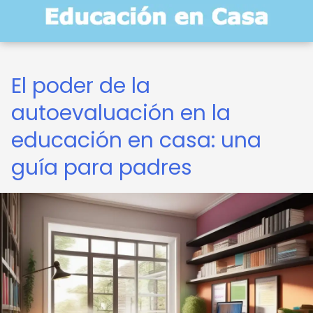
El poder de la
autoevaluación en la
educación en casa: una
guía para padres