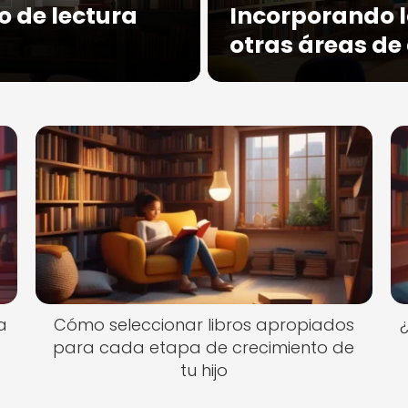
 de lectura
Incorporando la
otras áreas de
a
Cómo seleccionar libros apropiados
¿
para cada etapa de crecimiento de
tu hijo