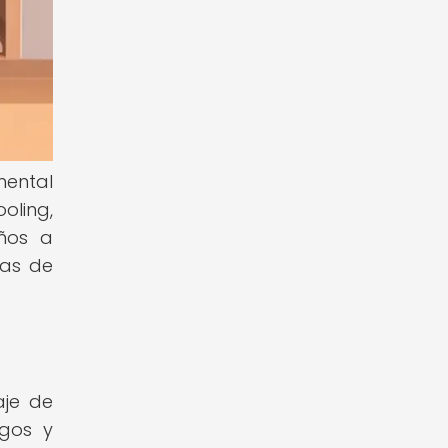
mental
oling,
iños a
nas de
aje de
egos y