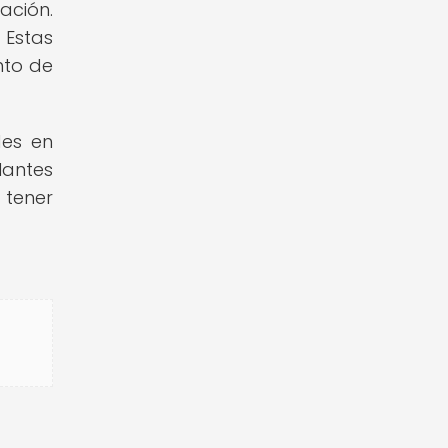
ación.
 Estas
nto de
des en
lantes
 tener