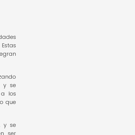
idades
 Estas
tegran
izando
s y se
 a los
po que
, y se
en ser