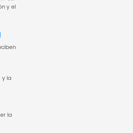
n y el
g
eciben
 y la
er la