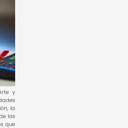
Arte y
idades
ón, la
de las
os que