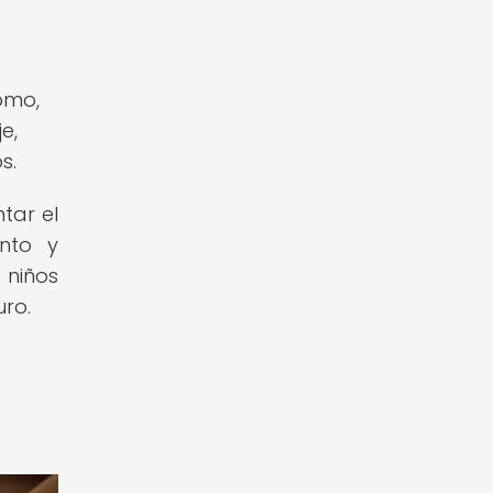
omo,
e,
s.
tar el
ento y
 niños
uro.