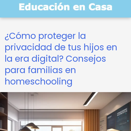
¿Cómo proteger la
privacidad de tus hijos en
la era digital? Consejos
para familias en
homeschooling