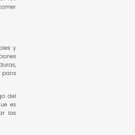
comer
bles y
ciones
duras,
s para
go del
que es
ar las