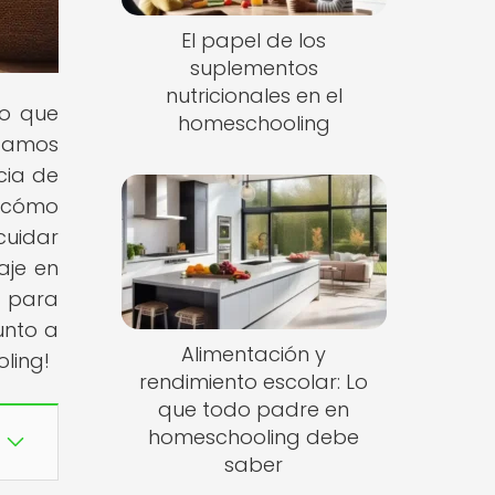
El papel de los
suplementos
nutricionales en el
lo que
homeschooling
tamos
cia de
e cómo
cuidar
aje en
l para
unto a
Alimentación y
ling!
rendimiento escolar: Lo
que todo padre en
homeschooling debe
saber