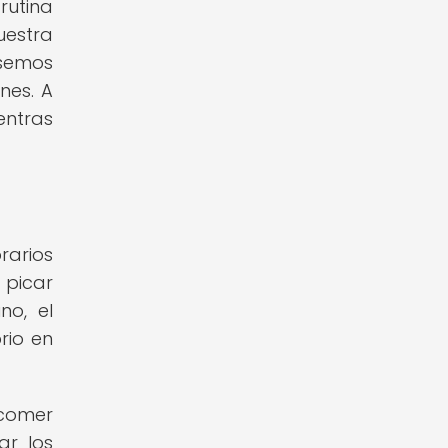
rutina
uestra
asemos
nes. A
ntras
rarios
 picar
no, el
rio en
 comer
ar los