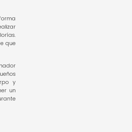
 forma
alizar
orías.
re que
enador
queños
erpo y
ner un
urante