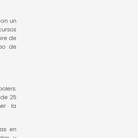
con un
cursos
bre de
mpo de
olers.
 de 25
er la
eas en
ades y