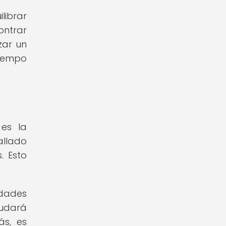
librar
ontrar
zar un
tiempo
 es la
allado
. Esto
dades
yudará
ás, es