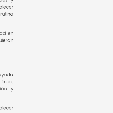
blecer
rutina
dad en
uieran
 ayuda
línea,
ción y
blecer