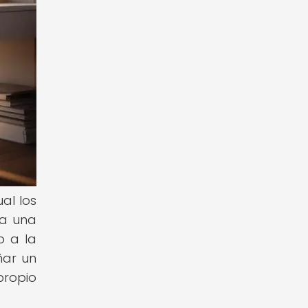
al los
 a una
o a la
ñar un
propio