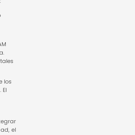
:
o
EAM
a.
tales
 los
 El
tegrar
ad, el