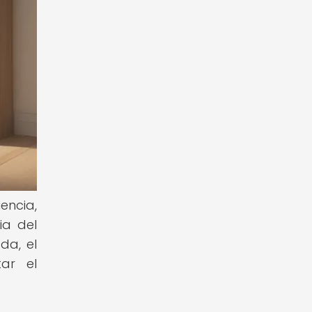
encia,
ia del
da, el
ar el