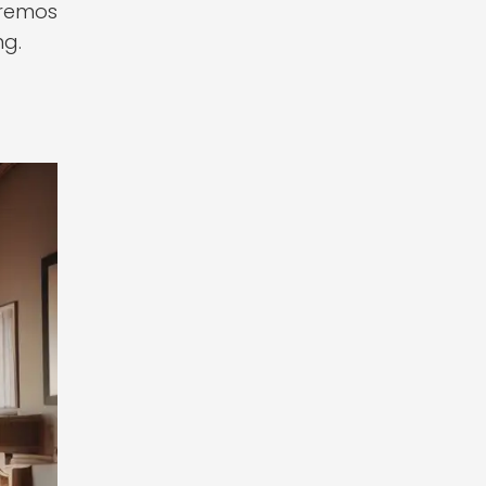
aremos
ng.