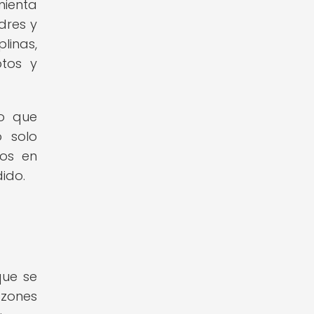
mienta
dres y
linas,
ptos y
no que
o solo
tos en
ido.
que se
azones